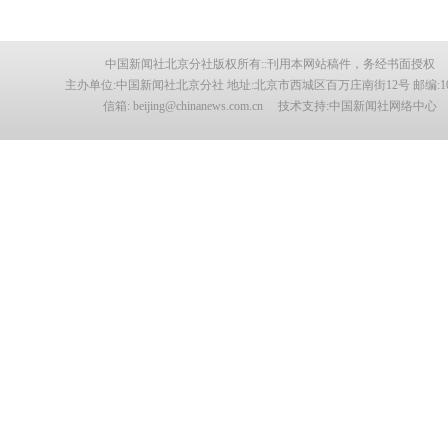
中国新闻社北京分社版权所有::刊用本网站稿件，务经书面授权
主办单位:中国新闻社北京分社 地址:北京市西城区百万庄南街12号 邮编:100
信箱: beijing@chinanews.com.cn 技术支持:中国新闻社网络中心