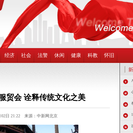
经济
社会
法警
休闲
健康
科教
怀旧
服贸会 诠释传统文化之美
9月02日 21:22 来源：中新网北京