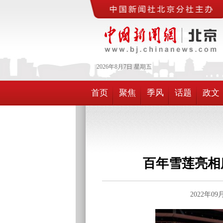
2026年
8月
7日
星期五
首页
聚焦
季风
话题
政文
百年雪莲亮相
2022年0