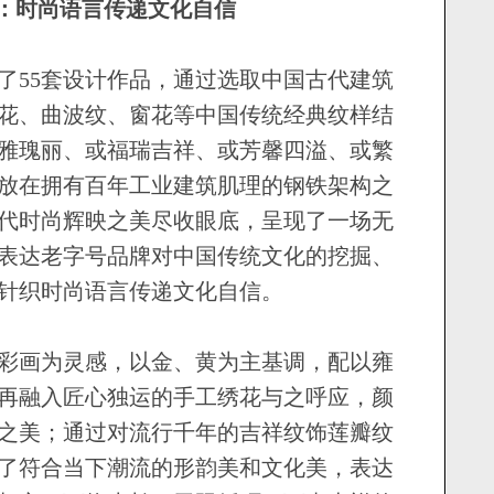
：时尚语言传递文化自信
55套设计作品，通过选取中国古代建筑
花、曲波纹、窗花等中国传统经典纹样结
雅瑰丽、或福瑞吉祥、或芳馨四溢、或繁
放在拥有百年工业建筑肌理的钢铁架构之
代时尚辉映之美尽收眼底，呈现了一场无
表达老字号品牌对中国传统文化的挖掘、
针织时尚语言传递文化自信。
画为灵感，以金、黄为主基调，配以雍
再融入匠心独运的手工绣花与之呼应，颜
之美；通过对流行千年的吉祥纹饰莲瓣纹
了符合当下潮流的形韵美和文化美，表达