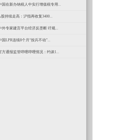
中国在新办纳税人中实行增值税专用...
A股持续走高：沪指再收复3400...
中外专家建言平台经济反垄断 吁规...
中国LPR连续8个月“按兵不动”...
官方通报监管哔哩哔哩情况：约谈1...