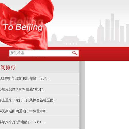
A股30年再出发 我们需要一个怎...
心脏支架降价93% 巨量“水分”...
卷土重来，家门口的菜摊会被社区团...
14天期逆回购重启，中标量100...
连续八个月“原地踏步” 12月L...