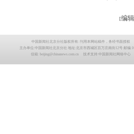
编辑
【
中国新闻社北京分社版权所有::刊用本网站稿件，务经书面授权
主办单位:中国新闻社北京分社 地址:北京市西城区百万庄南街12号 邮编:100
信箱: beijing@chinanews.com.cn 技术支持:中国新闻社网络中心