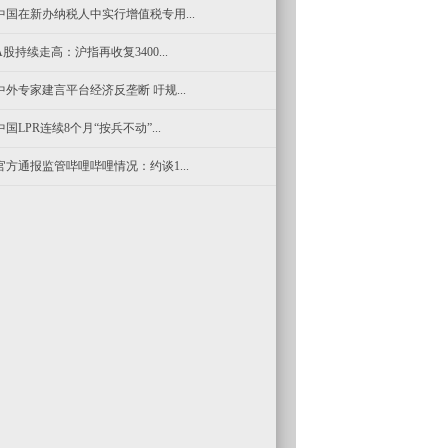
中国在新办纳税人中实行增值税专用...
A股持续走高：沪指再收复3400...
中外专家建言平台经济反垄断 吁规...
中国LPR连续8个月“按兵不动”...
官方通报监管哔哩哔哩情况：约谈1...