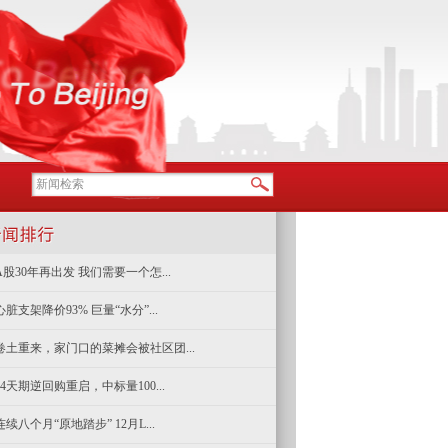
A股30年再出发 我们需要一个怎...
心脏支架降价93% 巨量“水分”...
卷土重来，家门口的菜摊会被社区团...
14天期逆回购重启，中标量100...
连续八个月“原地踏步” 12月L...