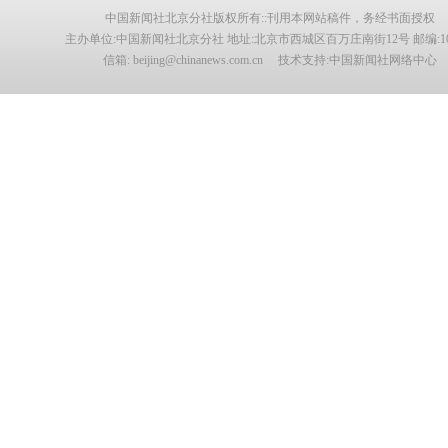
中国新闻社北京分社版权所有::刊用本网站稿件，务经书面授权
主办单位:中国新闻社北京分社 地址:北京市西城区百万庄南街12号 邮编:100
信箱: beijing@chinanews.com.cn 技术支持:中国新闻社网络中心